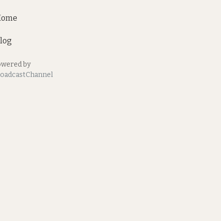
Home
log
wered by
oadcastChannel