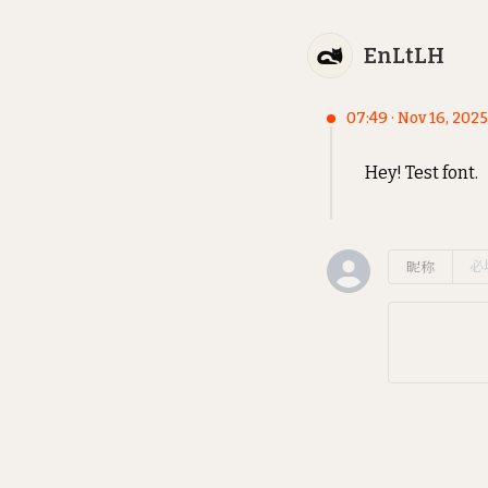
EnLtLH
07:49 · Nov 16, 2025
Hey! Test font.
昵称